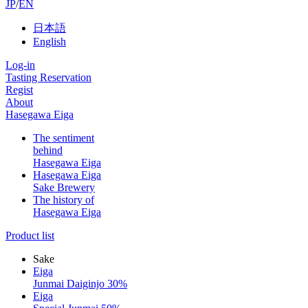
JP
/
EN
日本語
English
Log-in
Tasting Reservation
Regist
About
Hasegawa Eiga
The sentiment
behind
Hasegawa Eiga
Hasegawa Eiga
Sake Brewery
The history of
Hasegawa Eiga
Product list
Sake
Eiga
Junmai Daiginjo 30%
Eiga