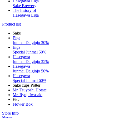
Hasegawa Eiga
Sake Brewery
The history of
Hasegawa Eiga
Product list
Sake
Eiga
Junmai Daiginjo 30%
Eiga
Special Junmai 50%
Hasegawa
Junmai Daiginjo 35%
Hasegawa
Junmai Daiginjo 50%
Hasegawa
Special Junmai 60%
Sake cups Potter
Mr. Tsuyoshi Hotate
Mr. Ryuji Iwasaki
Etc.
Flower Box
Store Info
News