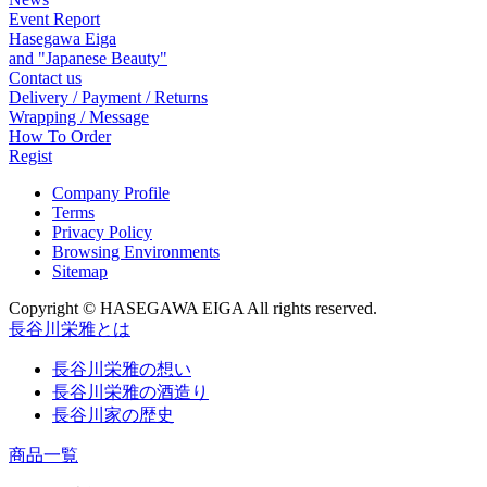
Event Report
Hasegawa Eiga
and "Japanese Beauty"
Contact us
Delivery / Payment / Returns
Wrapping / Message
How To Order
Regist
Company Profile
Terms
Privacy Policy
Browsing Environments
Sitemap
Copyright © HASEGAWA EIGA All rights reserved.
長谷川栄雅とは
長谷川栄雅の想い
長谷川栄雅の酒造り
長谷川家の歴史
商品一覧