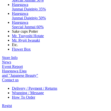
Special Junmai 50%
Hasegawa
Junmai Daiginjo 35%
Hasegawa
Junmai Daiginjo 50%
Hasegawa
Special Junmai 60%
Sake cups Potter
Mr. Tsuyoshi Hotate
Mr. Ryuji Iwasaki
Etc.
Flower Box
Store Info
News
Event Report
Hasegawa Eiga
and "Japanese Beauty"
Contact us
Delivery / Payment / Returns
Wrapping / Message
How To Order
Regist