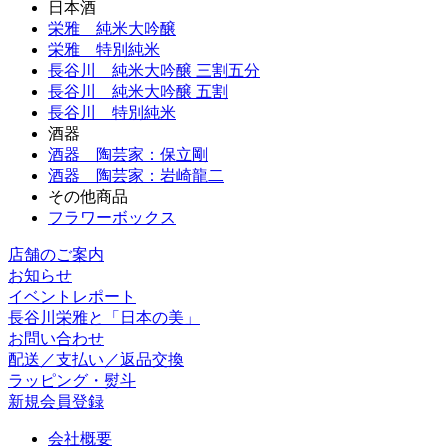
日本酒
栄雅 純米大吟醸
栄雅 特別純米
長谷川 純米大吟醸 三割五分
長谷川 純米大吟醸 五割
長谷川 特別純米
酒器
酒器 陶芸家：保立剛
酒器 陶芸家：岩崎龍二
その他商品
フラワーボックス
店舗のご案内
お知らせ
イベントレポート
長谷川栄雅と「日本の美」
お問い合わせ
配送／支払い／返品交換
ラッピング・熨斗
新規会員登録
会社概要