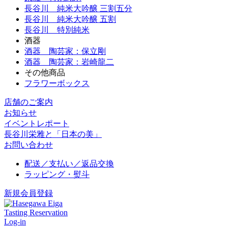
長谷川 純米大吟醸 三割五分
長谷川 純米大吟醸 五割
長谷川 特別純米
酒器
酒器 陶芸家：保立剛
酒器 陶芸家：岩崎龍二
その他商品
フラワーボックス
店舗のご案内
お知らせ
イベントレポート
長谷川栄雅と「日本の美」
お問い合わせ
配送／支払い／返品交換
ラッピング・熨斗
新規会員登録
Tasting Reservation
Log-in