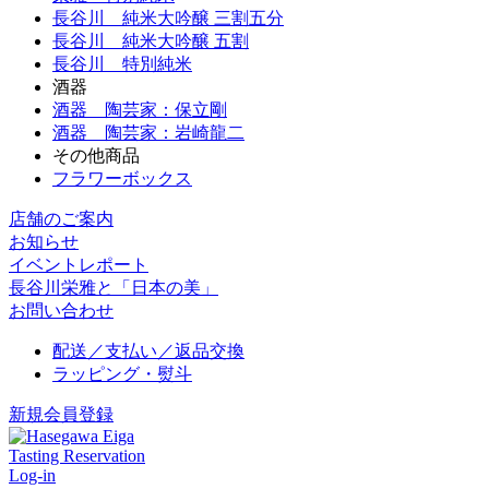
長谷川 純米大吟醸 三割五分
長谷川 純米大吟醸 五割
長谷川 特別純米
酒器
酒器 陶芸家：保立剛
酒器 陶芸家：岩崎龍二
その他商品
フラワーボックス
店舗のご案内
お知らせ
イベントレポート
長谷川栄雅と「日本の美」
お問い合わせ
配送／支払い／返品交換
ラッピング・熨斗
新規会員登録
Tasting Reservation
Log-in