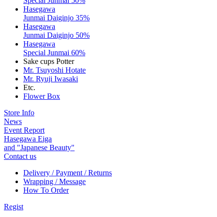
Special Junmai 50%
Hasegawa
Junmai Daiginjo 35%
Hasegawa
Junmai Daiginjo 50%
Hasegawa
Special Junmai 60%
Sake cups Potter
Mr. Tsuyoshi Hotate
Mr. Ryuji Iwasaki
Etc.
Flower Box
Store Info
News
Event Report
Hasegawa Eiga
and "Japanese Beauty"
Contact us
Delivery / Payment / Returns
Wrapping / Message
How To Order
Regist