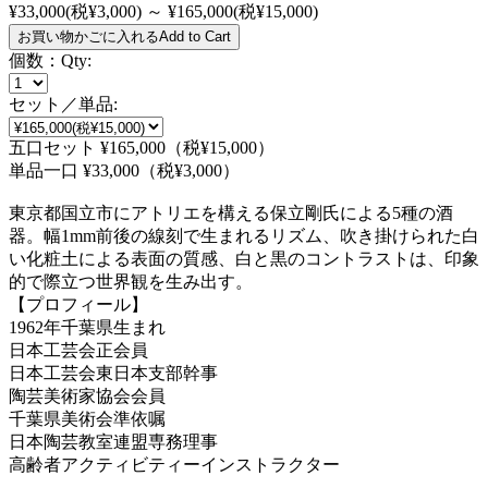
¥33,000(税¥3,000) ～ ¥165,000(税¥15,000)
お買い物かごに入れる
Add to Cart
個数：
Qty:
セット／単品:
五口セット ¥165,000（税¥15,000）
単品一口 ¥33,000（税¥3,000）
東京都国立市にアトリエを構える保立剛氏による5種の酒
器。幅1mm前後の線刻で生まれるリズム、吹き掛けられた白
い化粧土による表面の質感、白と黒のコントラストは、印象
的で際立つ世界観を生み出す。
【プロフィール】
1962年千葉県生まれ
日本工芸会正会員
日本工芸会東日本支部幹事
陶芸美術家協会会員
千葉県美術会準依嘱
日本陶芸教室連盟専務理事
高齢者アクティビティーインストラクター