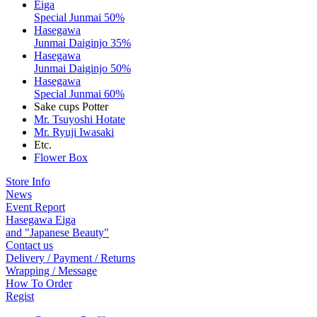
Eiga
Special Junmai 50%
Hasegawa
Junmai Daiginjo 35%
Hasegawa
Junmai Daiginjo 50%
Hasegawa
Special Junmai 60%
Sake cups Potter
Mr. Tsuyoshi Hotate
Mr. Ryuji Iwasaki
Etc.
Flower Box
Store Info
News
Event Report
Hasegawa Eiga
and "Japanese Beauty"
Contact us
Delivery / Payment / Returns
Wrapping / Message
How To Order
Regist