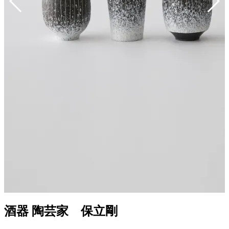
酒器 陶芸家 保立剛