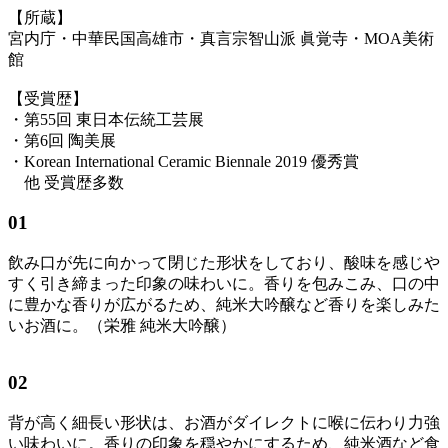
【所蔵】
宮内庁・中華民国高雄市・真言宗智山派 眞覚寺・MOA美術
館
【受賞歴】
・第55回 東日本伝統工芸展
・第6回 陶美展
・Korean International Ceramic Biennale 2019 優秀賞
他 受賞歴多数
01
飲み口が先に向かって閉じた形状をしており、酸味を感じや
すく引き締まった印象の味わいに。香りを包みこみ、口の中
に豊かな香りが広がるため、純米大吟醸など香りを楽しみた
いお酒に。（栄雅 純米大吟醸）
02
背が高く細長い形状は、お酒がダイレクトに喉に伝わり力強
い味わいに。香りの印象を穏やかにするため、純米酒など食