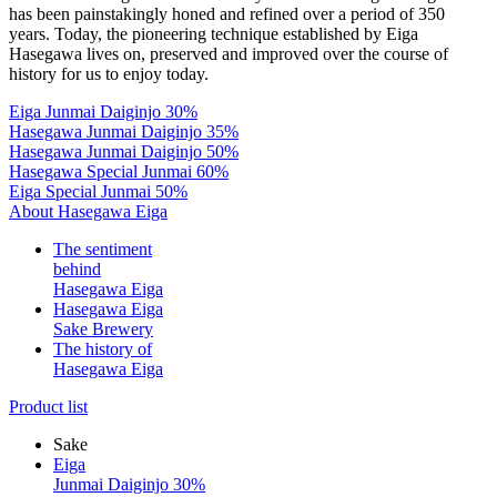
has been painstakingly honed and refined over a period of 350
years. Today, the pioneering technique established by Eiga
Hasegawa lives on, preserved and improved over the course of
history for us to enjoy today.
Eiga Junmai Daiginjo 30%
Hasegawa Junmai Daiginjo 35%
Hasegawa Junmai Daiginjo 50%
Hasegawa Special Junmai 60%
Eiga Special Junmai 50%
About Hasegawa Eiga
The sentiment
behind
Hasegawa Eiga
Hasegawa Eiga
Sake Brewery
The history of
Hasegawa Eiga
Product list
Sake
Eiga
Junmai Daiginjo 30%