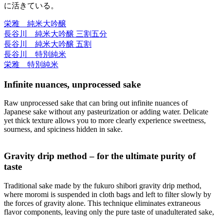
に活きている。
栄雅 純米大吟醸
長谷川 純米大吟醸 三割五分
長谷川 純米大吟醸 五割
長谷川 特別純米
栄雅 特別純米
Infinite nuances, unprocessed sake
Raw unprocessed sake that can bring out infinite nuances of
Japanese sake without any pasteurization or adding water. Delicate
yet thick texture allows you to more clearly experience sweetness,
sourness, and spiciness hidden in sake.
Gravity drip method – for the ultimate purity of
taste
Traditional sake made by the fukuro shibori gravity drip method,
where moromi is suspended in cloth bags and left to filter slowly by
the forces of gravity alone. This technique eliminates extraneous
flavor components, leaving only the pure taste of unadulterated sake,