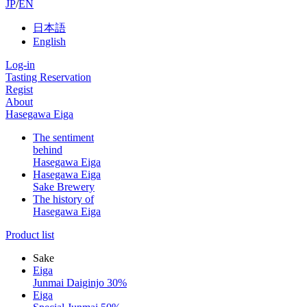
JP
/
EN
日本語
English
Log-in
Tasting Reservation
Regist
About
Hasegawa Eiga
The sentiment
behind
Hasegawa Eiga
Hasegawa Eiga
Sake Brewery
The history of
Hasegawa Eiga
Product list
Sake
Eiga
Junmai Daiginjo 30%
Eiga