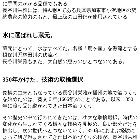
に手間のかかる品種でもある。
長谷川栄雅には、特A地区である兵庫県加東市小沢地区の契
約農家の協力のもと、最上級の山田錦が使用されている。
水に選ばれし蔵元。
蔵元にとって、水はすべてだ。名勝「鹿ヶ壺」を源流とする
揖保川系林田川の伏流水。
長谷川栄雅もまた、大自然の恵みのひとつなのである。
350年かけた、技術の取捨選択。
銘柄の由来ともなっている長谷川栄雅が播州の地で酒づくり
を始めたのは、寛文６年(1666年)のことである。以来、350
年に渡り受け継がれてきた日本酒づくり。
その歴史の中で行われてきたのは、壮大な取捨選択。時代の
変化から生まれてくる様々な技術を見極め、良い部分だけを
抽出し、次の世代へとつないでいく。350年におよぶ経験に
よって研ぎ澄まされてきた日本酒づくりの技が、長谷川栄雅