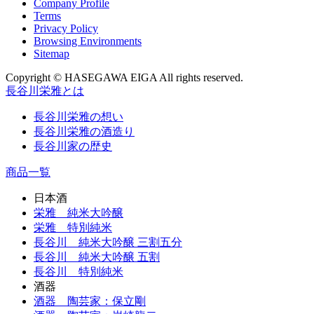
Company Profile
Terms
Privacy Policy
Browsing Environments
Sitemap
Copyright © HASEGAWA EIGA All rights reserved.
長谷川栄雅とは
長谷川栄雅の想い
長谷川栄雅の酒造り
長谷川家の歴史
商品一覧
日本酒
栄雅 純米大吟醸
栄雅 特別純米
長谷川 純米大吟醸 三割五分
長谷川 純米大吟醸 五割
長谷川 特別純米
酒器
酒器 陶芸家：保立剛