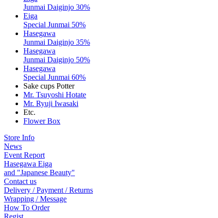
Junmai Daiginjo 30%
Eiga
Special Junmai 50%
Hasegawa
Junmai Daiginjo 35%
Hasegawa
Junmai Daiginjo 50%
Hasegawa
Special Junmai 60%
Sake cups Potter
Mr. Tsuyoshi Hotate
Mr. Ryuji Iwasaki
Etc.
Flower Box
Store Info
News
Event Report
Hasegawa Eiga
and "Japanese Beauty"
Contact us
Delivery / Payment / Returns
Wrapping / Message
How To Order
Regist