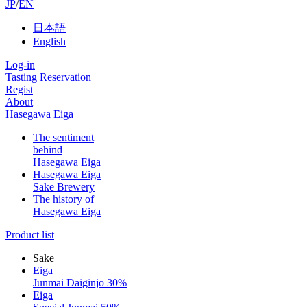
JP
/
EN
日本語
English
Log-in
Tasting Reservation
Regist
About
Hasegawa Eiga
The sentiment
behind
Hasegawa Eiga
Hasegawa Eiga
Sake Brewery
The history of
Hasegawa Eiga
Product list
Sake
Eiga
Junmai Daiginjo 30%
Eiga