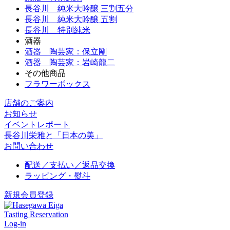
長谷川 純米大吟醸 三割五分
長谷川 純米大吟醸 五割
長谷川 特別純米
酒器
酒器 陶芸家：保立剛
酒器 陶芸家：岩崎龍二
その他商品
フラワーボックス
店舗のご案内
お知らせ
イベントレポート
長谷川栄雅と「日本の美」
お問い合わせ
配送／支払い／返品交換
ラッピング・熨斗
新規会員登録
Tasting Reservation
Log-in