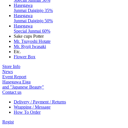
Special Junmai 50%
Hasegawa
Junmai Daiginjo 35%
Hasegawa
Junmai Daiginjo 50%
Hasegawa
Special Junmai 60%
Sake cups Potter
Mr. Tsuyoshi Hotate
Mr. Ryuji Iwasaki
Etc.
Flower Box
Store Info
News
Event Report
Hasegawa Eiga
and "Japanese Beauty"
Contact us
Delivery / Payment / Returns
Wrapping / Message
How To Order
Regist